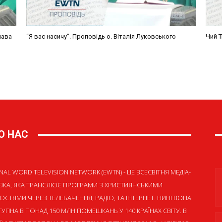
О НАС
NAL WORD TELEVISION NETWORK (EWTN) - ЦЕ ВСЕСВІТНЯ МЕДІА-
ЕЖА, ЯКА ТРАНСЛЮЄ ПРОГРАМИ З ХРИСТИЯНСЬКИМИ
ОСТЯМИ ЧЕРЕЗ ТЕЛЕБАЧЕННЯ, РАДІО, ТА ІНТЕРНЕТ. НИНІ ВОНА
УПНА В ПОНАД 150 МЛН ПОМЕШКАНЬ У 140 КРАЇНАХ СВІТУ. В