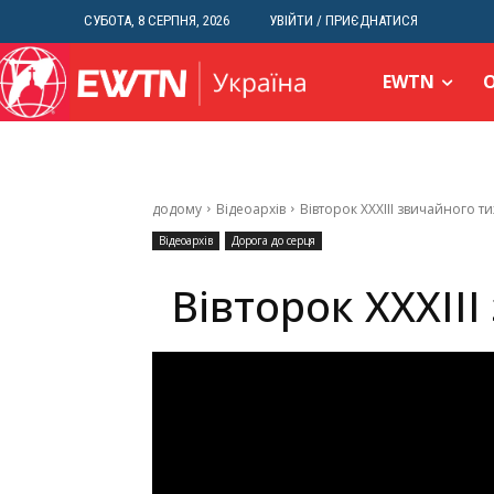
СУБОТА, 8 СЕРПНЯ, 2026
УВІЙТИ / ПРИЄДНАТИСЯ
EWTN
додому
Відеоархів
Вівторок ХХХІІІ звичайного т
Відеоархів
Дорога до серця
Вівторок ХХХІІ