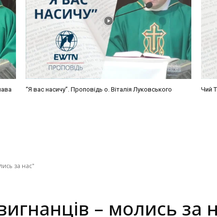
лава
“Я вас насичу”. Проповідь о. Віталія Луковського
Чий Т