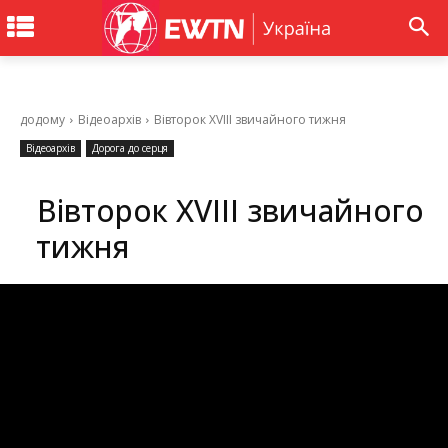
додому
Відеоархів
Вівторок XVIII звичайного тижня
Відеоархів
Дорога до серця
Вівторок XVIII звичайного
тижня