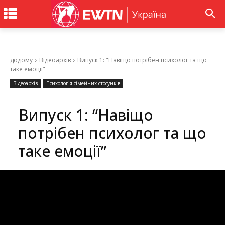
додому
Відеоархів
Випуск 1: "Навіщо потрібен психолог та що
таке емоції"
Відеоархів
Психологія сімейних стосунків
Випуск 1: “Навіщо
потрібен психолог та що
таке емоції”