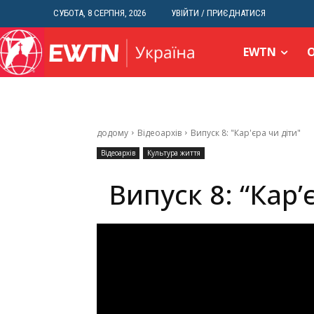
СУБОТА, 8 СЕРПНЯ, 2026
УВІЙТИ / ПРИЄДНАТИСЯ
EWTN
додому
Відеоархів
Випуск 8: "Кар'єра чи діти"
Відеоархів
Культура життя
Випуск 8: “Кар’