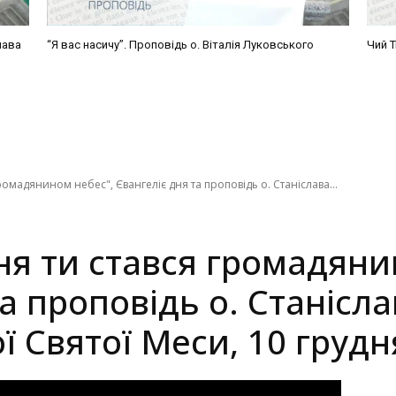
лава
“Я вас насичу”. Проповідь о. Віталія Луковського
Чий Т