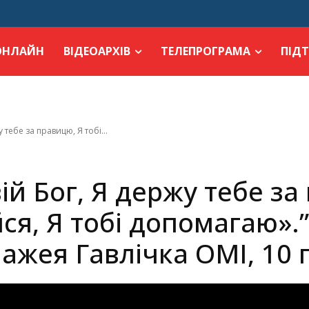
ОНЛАЙН
ВІДЕОАРХІВ
ТЕЛЕПРОГРАМА
ПІД
у тебе за правицю, Я тобі...
вій Бог, Я держу тебе за
ся, Я тобі допомагаю».”
лажея Гавлічка ОМІ, 10 