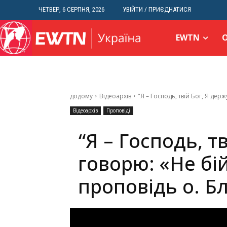
ЧЕТВЕР, 6 СЕРПНЯ, 2026
УВІЙТИ / ПРИЄДНАТИСЯ
EWTN
додому
Відеоархів
"Я – Господь, твій Бог, Я держ
Відеоархів
Проповіді
“Я – Господь, т
говорю: «Не бій
проповідь о. Б