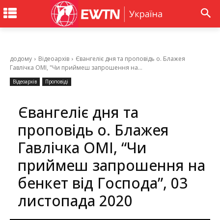
додому
Відеоархів
Євангеліє дня та проповідь о. Блажея
Гавлічка ОМІ, "Чи приймеш запрошення на...
Відеоархів
Проповіді
Євангеліє дня та
проповідь о. Блажея
Гавлічка ОМІ, “Чи
приймеш запрошення на
бенкет від Господа”, 03
листопада 2020