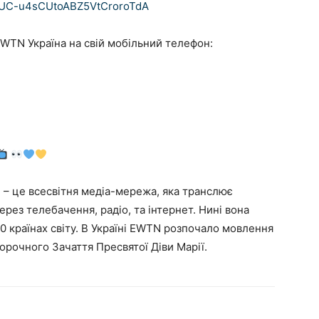
l/UC-u4sCUtoABZ5VtCroroTdA
TN Україна на свій мобільний телефон:
) – це всесвітня медіа-мережа, яка транслює
рез телебачення, радіо, та інтернет. Нині вона
0 країнах світу. В Україні EWTN розпочало мовлення
епорочного Зачаття Пресвятої Діви Марії.