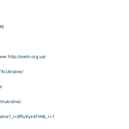
86
ння:
http://ewtn.org.ua/
TN.Ukraine/
e
tnukraine/
raine?_t=8ffuXyx4FlN&_r=1