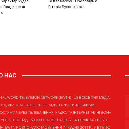
 характер чудес.
“Я вас насичу”. Проповідь о.
о. Владислава
Віталія Луковського
го
О НАС
NAL WORD TELEVISION NETWORK (EWTN) - ЦЕ ВСЕСВІТНЯ МЕДІА-
ЕЖА, ЯКА ТРАНСЛЮЄ ПРОГРАМИ З ХРИСТИЯНСЬКИМИ
ОСТЯМИ ЧЕРЕЗ ТЕЛЕБАЧЕННЯ, РАДІО, ТА ІНТЕРНЕТ. НИНІ ВОНА
УПНА В ПОНАД 150 МЛН ПОМЕШКАНЬ У 140 КРАЇНАХ СВІТУ. В
ЇНІ EWTN РОЗПОЧАЛО МОВЛЕННЯ 7 ГРУДНЯ 2011 Р., У ВІГІЛІЮ