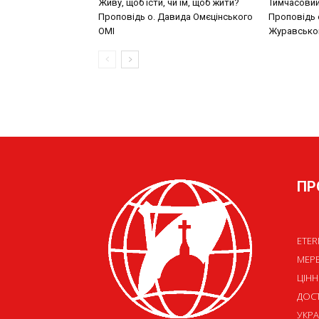
Живу, щоб їсти, чи їм, щоб жити?
Тимчасовий
Проповідь о. Давида Омєцінського
Проповідь 
ОМІ
Журавсько
ПР
ETER
МЕР
ЦІНН
ДОСТ
УКРА