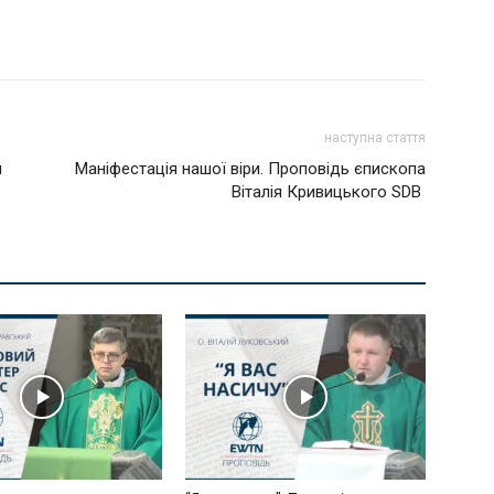
наступна стаття
я
Маніфестація нашої віри. Проповідь єпископа
Віталія Кривицького SDB