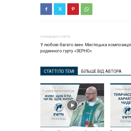
попередня стаття
У любові багато імен. Мистецька композиці
родинного гурту «ЗЕРНО»
СТАТТІ ПО ТЕМІ
БІЛЬШЕ ВІД АВТОРА