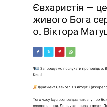
Євхаристія — це
живого Бога се
о. Віктора Мат
🎙
Запрошуємо послухати проповідь о. Ві
Києві
Фрагмент Євангелія з літургії (джерел
Того часу Ісус розповідав натовпу про Бо
оздоровлення. День уже почав згасати. Д