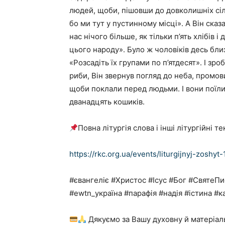
людей, щоби, пішовши до довколишніх сіл т
бо ми тут у пустинному місці». А Він сказа
нас нічого більше, як тільки п’ять хлібів і
цього народу». Було ж чоловіків десь близь
«Розсадіть їх групами по п’ятдесят». І зроб
риби, Він звернув погляд до неба, промов
щоби поклали перед людьми. І вони пої­ли,
дванадцять кошиків.
Повна літургія слова і інші літургійні 
https://rkc.org.ua/events/liturgijnyj-zoshyt
#євангеліє #Христос #Ісус #Бог #Святе
#ewtn_україна #парафія #надія #істина #
Дякуємо за Вашу духовну й матеріал