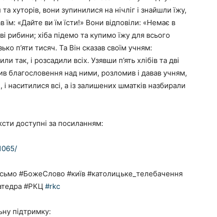
а хуторів, вони зупинилися на нічліг і знайшли їжу,
в їм: «Дайте ви їм їсти!» Вони відповіли: «Немає в
 дві рибини; хіба підемо та купимо їжу для всього
ко п’я­ти тисяч. Та Він сказав своїм учням:
или так, і розсадили всіх. Узявши п’ять хлібів та дві
ив благословення над ними, розломив і давав учням,
 і наситилися всі, а із залишених шматків назбирали
тексти доступні за посиланням:
-1065/
Письмо #БожеСлово #київ #католицьке_телебачення
катедра #РКЦ
#rkc
ьну підтримку: