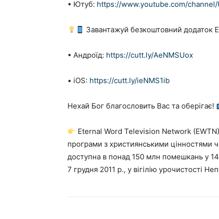
• Ютуб:
https://www.youtube.com/channe
Завантажуй безкоштовний додаток EW
• Андроїд:
https://cutt.ly/AeNMSUox
• iOS:
https://cutt.ly/ieNMS1ib
Нехай Бог благословить Вас та оберігає!
Eternal Word Television Network (EWTN
програми з християнськими цінностями че
доступна в понад 150 млн помешкань у 14
7 грудня 2011 р., у вігілію урочистості Н