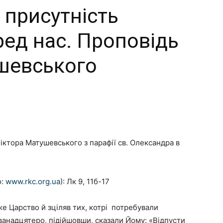
 присутність
ред нас. Проповідь
ушевського
ктора Матушевського з парафії св. Олександра в
о:
www.rkc.org.ua
): Лк 9, 11б-17
же Царство й зціляв тих, котрі потребували
ванадцятеро, підійшовши, сказали Йому: «Відпусти