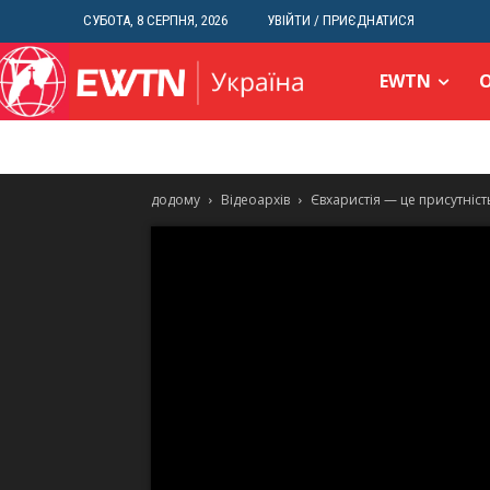
СУБОТА, 8 СЕРПНЯ, 2026
УВІЙТИ / ПРИЄДНАТИСЯ
EWTN
додому
Відеоархів
Євхаристія — це присутніст