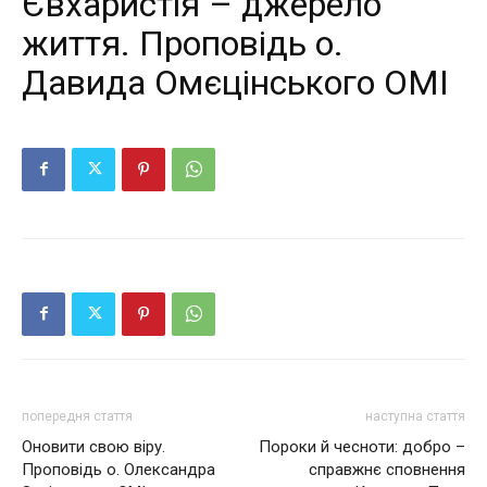
Євхаристія – джерело
життя. Проповідь о.
Давида Омєцінського ОМІ
попередня стаття
наступна стаття
Оновити свою віру.
Пороки й чесноти: добро –
Проповідь о. Олександра
справжнє сповнення