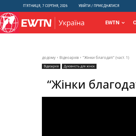
П’ЯТНИЦЯ, 7 СЕРПНЯ, 2026
УВІЙТИ / ПРИЄДНАТИСЯ
EWTN
додому
Відеоархів
"Жінки благодаті" (част. 1)
Відеоархів
Духовність для жінок
“Жінки благодат