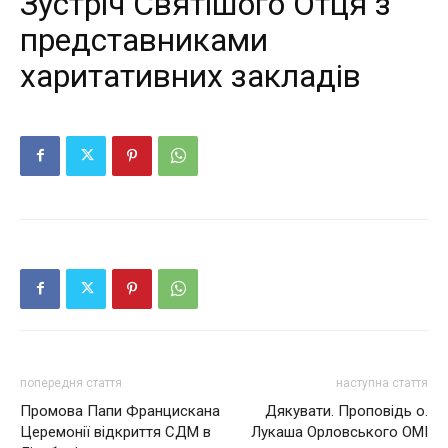
Зустріч Святішого Отця з
представниками
харитативних закладів
попередня стаття
наступна стаття
Промова Папи Францискана
Дякувати. Проповідь о.
Церемонії відкриття СДМ в
Лукаша Орловського ОМІ