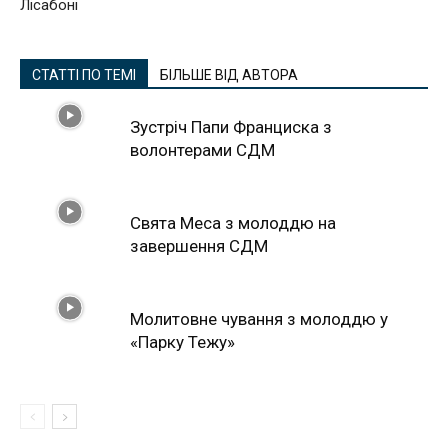
Лісабоні
СТАТТІ ПО ТЕМІ
БІЛЬШЕ ВІД АВТОРА
Зустріч Папи Франциска з
волонтерами СДМ
Свята Меса з молоддю на
завершення СДМ
Молитовне чування з молоддю у
«Парку Тежу»