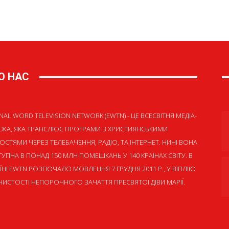
О НАС
NAL WORD TELEVISION NETWORK (EWTN) - ЦЕ ВСЕСВІТНЯ МЕДІА-
ЕЖА, ЯКА ТРАНСЛЮЄ ПРОГРАМИ З ХРИСТИЯНСЬКИМИ
ОСТЯМИ ЧЕРЕЗ ТЕЛЕБАЧЕННЯ, РАДІО, ТА ІНТЕРНЕТ. НИНІ ВОНА
УПНА В ПОНАД 150 МЛН ПОМЕШКАНЬ У 140 КРАЇНАХ СВІТУ. В
ЇНІ EWTN РОЗПОЧАЛО МОВЛЕННЯ 7 ГРУДНЯ 2011 Р., У ВІГІЛІЮ
ИСТОСТІ НЕПОРОЧНОГО ЗАЧАТТЯ ПРЕСВЯТОЇ ДІВИ МАРІЇ.