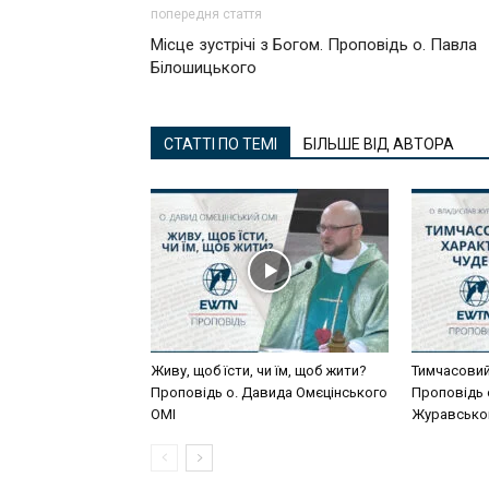
попередня стаття
Місце зустрічі з Богом. Проповідь о. Павла
Білошицького
СТАТТІ ПО ТЕМІ
БІЛЬШЕ ВІД АВТОРА
Живу, щоб їсти, чи їм, щоб жити?
Тимчасовий
Проповідь о. Давида Омєцінського
Проповідь 
ОМІ
Журавсько