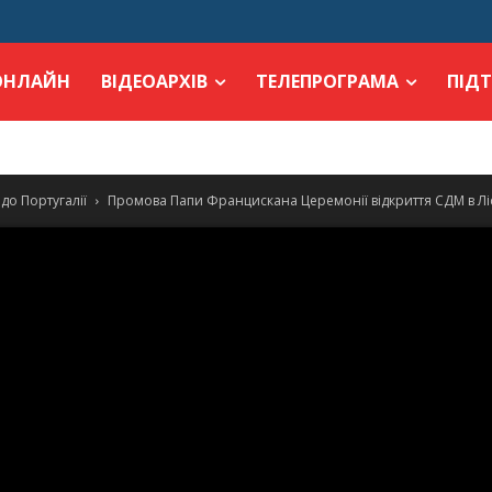
ОНЛАЙН
ВІДЕОАРХІВ
ТЕЛЕПРОГРАМА
ПІД
о Португалії
Промова Папи Францискана Церемонії відкриття СДМ в Лі