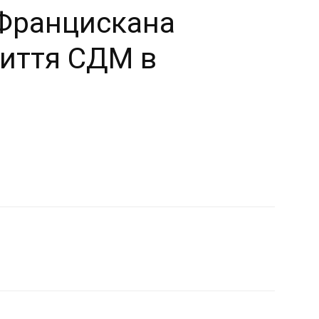
Францискана
риття СДМ в