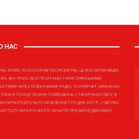
О НАС
NAL WORD TELEVISION NETWORK (EWTN) - ЦЕ ВСЕСВІТНЯ МЕДІА-
ЕЖА, ЯКА ТРАНСЛЮЄ ПРОГРАМИ З ХРИСТИЯНСЬКИМИ
ОСТЯМИ ЧЕРЕЗ ТЕЛЕБАЧЕННЯ, РАДІО, ТА ІНТЕРНЕТ. НИНІ ВОНА
УПНА В ПОНАД 150 МЛН ПОМЕШКАНЬ У 140 КРАЇНАХ СВІТУ. В
ЇНІ EWTN РОЗПОЧАЛО МОВЛЕННЯ 7 ГРУДНЯ 2011 Р., У ВІГІЛІЮ
ИСТОСТІ НЕПОРОЧНОГО ЗАЧАТТЯ ПРЕСВЯТОЇ ДІВИ МАРІЇ.