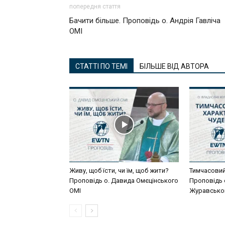
попередня стаття
Бачити більше. Проповідь о. Андрія Гавліча
ОМІ
СТАТТІ ПО ТЕМІ
БІЛЬШЕ ВІД АВТОРА
Живу, щоб їсти, чи їм, щоб жити?
Тимчасовий
Проповідь о. Давида Омєцінського
Проповідь 
ОМІ
Журавсько