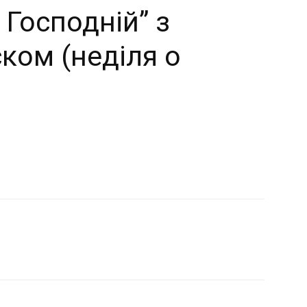
Господній” з
ом (неділя о