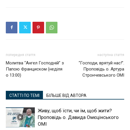
попередня стаття
наступна стаття
Молитва “Ангел Господній” з
“Господи, врятуй нас!”.
Папою Франциском (неділя
Проповідь о. Артура
о 13:00)
Стрончевського ОМІ
СТАТТІ ПО ТЕМІ
БІЛЬШЕ ВІД АВТОРА
Живу, щоб їсти, чи їм, щоб жити?
Проповідь о. Давида Омєцінського
ОМІ