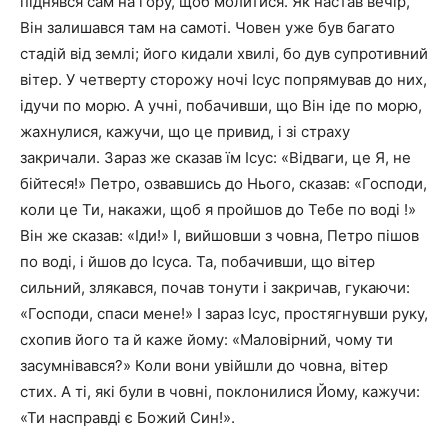
піднявся сам на гору, щоб молитися. Як настав вечір,
Він залишався там на самоті. Човен уже був багато
стадій від землі; його кидали хвилі, бо дув супротивний
вітер. У четверту сторожу ночі Ісус попрямував до них,
ідучи по морю. А учні, по­бачивши, що Він іде по морю,
жахнулися, кажучи, що це привид, і зі страху
закричали. Зараз же сказав їм Ісус: «Відваги, це Я, не
бійтеся!» Петро, озвавшись до Нього, сказав: «Господи,
коли це Ти, накажи, щоб я пройшов до Тебе по воді !»
Він же сказав: «Іди!» І, вийшовши з човна, Петро пішов
по воді, і йшов до Ісуса. Та, побачивши, що вітер
сильний, злякався, почав тонути і закричав, гукаючи:
«Господи, спаси мене!» І зараз Ісус, простягнувши руку,
схопив його та й каже йому: «Маловірний, чому ти
засумнівався?» Коли вони увійшли до човна, вітер
стих. А ті, які були в човні, поклонилися Йому, кажучи:
«Ти насправді є Бо­жий Син!».